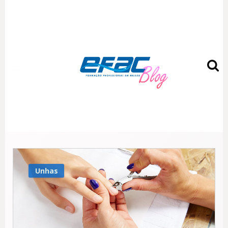
EFAC Blog – Fique por
dentro das novidades mais
quentes do mundo da
beleza
Unhas