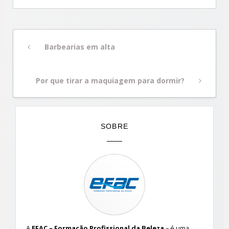
Navegação
Previous
Barbearias em alta
de
Post
Post
Next
Por que tirar a maquiagem para dormir?
Post
SOBRE
A
EFAC – Formação Profissional da Beleza
– é uma